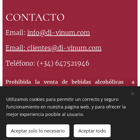
CONTACTO
Email:
info@di-vinum.com
Email:
clientes@di-vinum.com
Teléfono: (+34) 647521946
Prohibida la venta de bebidas alcohólicas a
menores de 18 años. Consume con moderación, el
Utilizamos cookies para permitir un correcto y seguro
abuso es perjudicial para la salud
funcionamiento en nuestra página web, y para ofrecer la
mejor experiencia posible al usuario.
Copyright ©2013-2023 Di-Vinum, Vinos de
Aceptar solo lo necesario
Aceptar todo
reservados.
España. Todos los derechos