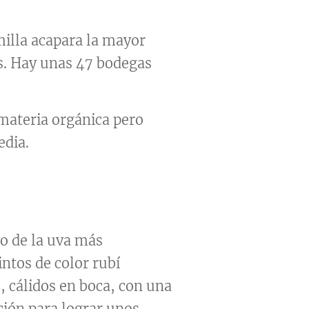
milla acapara la mayor
as. Hay unas 47 bodegas
 materia orgánica pero
edia.
vo de la uva más
intos de color rubí
, cálidos en boca, con una
ción para lograr unos