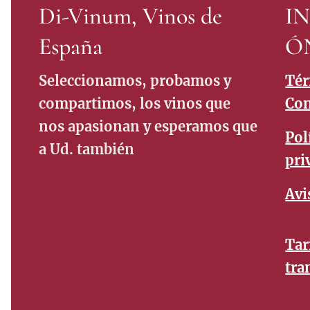
Di-Vinum, Vinos de
I
España
Ó
Seleccionamos, probamos y
Tér
compartimos, los vinos que
Con
nos apasionan y esperamos que
Pol
a Ud. también
pri
Avi
Tar
tra