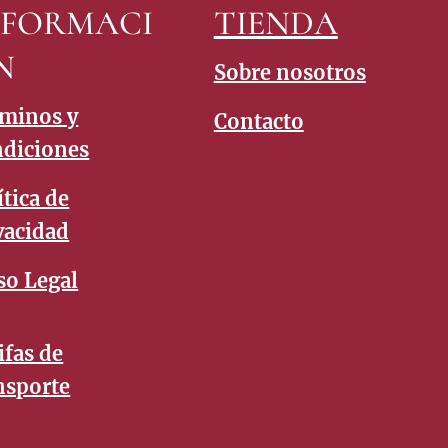
NFORMACI
TIENDA
N
Sobre nosotros
minos y
Contacto
diciones
ítica de
vacidad
so Legal
ifas de
nsporte