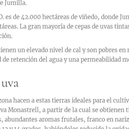
 Jumilla.
D.O. es de 42.000 hectáreas de viñedo, donde Ju
táreas. La gran mayoría de cepas de uvas tint
ción.
 tienen un elevado nivel de cal y son pobres en
 de retención del agua y una permeabilidad m
 uva
ona hacen a estas tierras ideales para el culti
uva Monastrell, a partir de la cual se obtienen t
s, abundantes aromas frutales, franco en nariz
12 y 14 grados, habiéndoles reducido la oxida