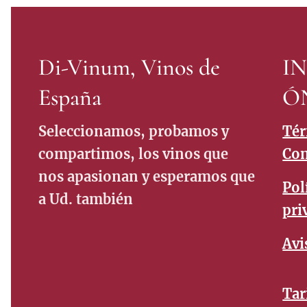
Di-Vinum, Vinos de
I
España
Ó
Seleccionamos, probamos y
Tér
compartimos, los vinos que
Con
nos apasionan y esperamos que
Pol
a Ud. también
pri
Avi
Tar