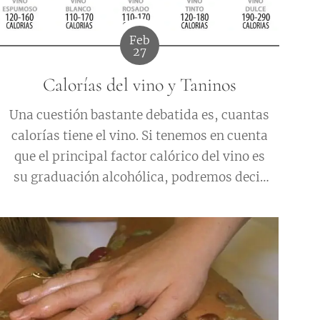
Feb
27
Calorías del vino y Taninos
Una cuestión bastante debatida es, cuantas
calorías tiene el vino. Si tenemos en cuenta
que el principal factor calórico del vino es
su graduación alcohólica, podremos decir
como regla general, que un gramo de
alcohol equivale a 7 calorías. Si una copa de
vino unos 10 cl. tendríamos 7 u 8 copas por
botella de 0,75 l. Si tomamos una...