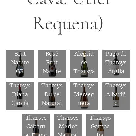
Requena)
Pago de
Pago de
Tharsys
Tharsys
Brut
Rosé
Alegría
Pago de
Nature
Brut
de
Tharsys
GR
Nature
Tharsys
Argila
Pago de
Pago de
Pago de
Pago de
Tharsys
Tharsys
Tharsys
Tharsys
Diana
Dulce
Merseg
Albariñ
García
Natural
uera
o
Pago de
Pago de
Pago de
Tharsys
Tharsys
Tharsys
Cabern
Merlot
Garnac
et Franc
Natural
ha