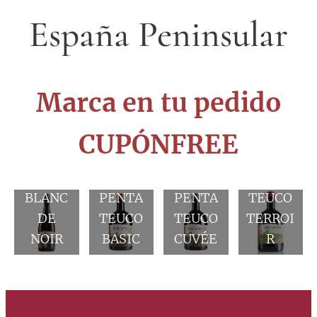
España Peninsular
Marca en tu pedido
CUPÓNFREE
ABAXIA
L
PENTA
BLANC
PENTA
PENTA
TEUCO
DE
TEUCO
TEUCO
TERROI
NOIR
BASIC
CUVÉE
R