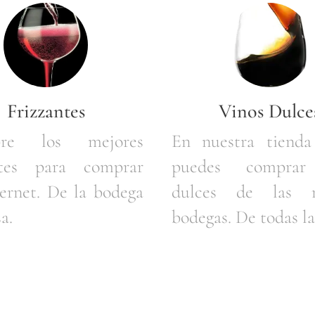
Frizzantes
Vinos Dulce
bre los mejores
En nuestra tienda
ntes para comprar
puedes comprar
ternet. De la bodega
dulces de las m
a.
bodegas. De todas la