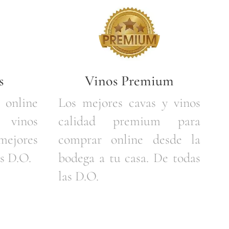
s
Vinos Premium
 online
Los mejores cavas y vinos
 vinos
calidad premium para
ejores
comprar online desde la
s D.O.
bodega a tu casa. De todas
las D.O.