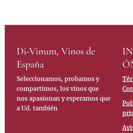
Di-Vinum, Vinos de
I
España
Ó
Seleccionamos, probamos y
Tér
compartimos, los vinos que
Con
nos apasionan y esperamos que
Pol
a Ud. también
pri
Avi