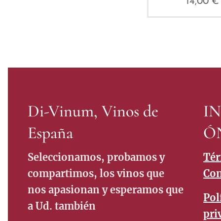
14,00
€
Di-Vinum, Vinos de
I
España
Ó
Seleccionamos, probamos y
Tér
compartimos, los vinos que
Con
nos apasionan y esperamos que
Pol
a Ud. también
pri