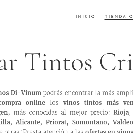
INICIO
TIENDA 
r Tintos Cr
inos Di-Vinum
podrás encontrar la más ampli
compra online
los
vinos tintos más ve
ge
n,
más conocidas al mejor precio:
Rioja
lla, Alicante,
Priorat, Somontano, Valdeo
e otras.¡Presta atención a las
ofertas en vinos