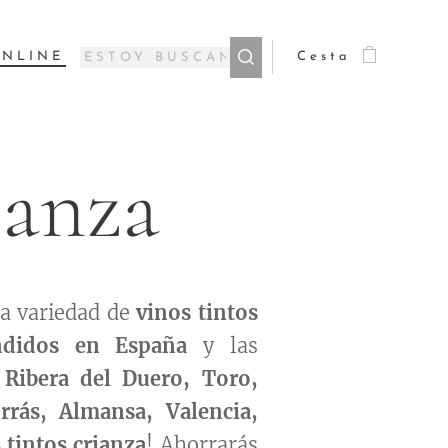
ONLINE
Cesta
ianza
a variedad de
vinos tintos
ndidos en España
y las
,
Ribera del Duero, Toro,
rrás, Almansa, Valencia,
 tintos crianza
! Ahorrarás