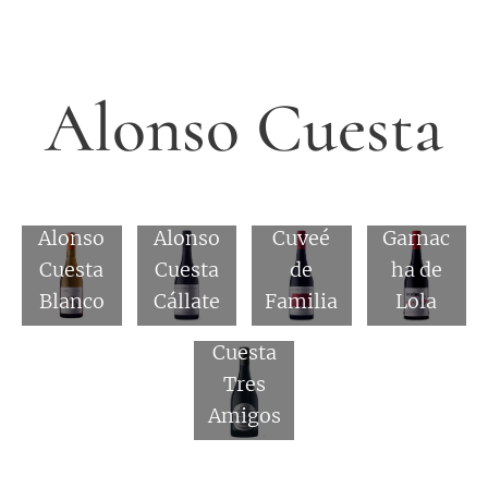
Alonso Cuesta
Alonso
Alonso
Cuesta
Cuesta
la
Alonso
Alonso
Cuveé
Garnac
Cuesta
Cuesta
de
ha de
Blanco
Cállate
Familia
Lola
Alonso
Cuesta
Tres
Amigos