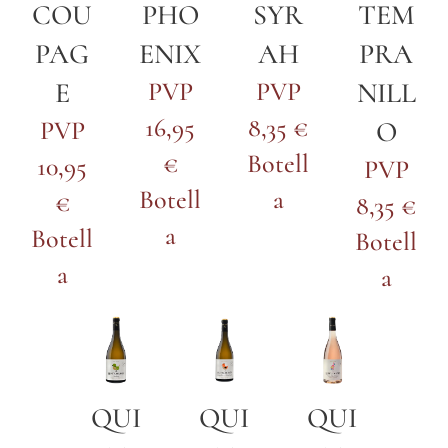
COU
PHO
SYR
TEM
PAG
ENIX
AH
PRA
E
PVP
PVP
NILL
16,95
8,35 €
PVP
O
€
Botell
10,95
PVP
Botell
a
€
8,35 €
a
Botell
Botell
a
a
QUI
QUI
QUI