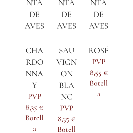
NTA
NTA
NTA
DE
DE
DE
AVES
AVES
AVES
CHA
SAU
ROSÉ
RDO
VIGN
PVP
8,55 €
NNA
ON
Botell
Y
BLA
a
PVP
NC
8,35 €
PVP
Botell
8,35 €
a
Botell