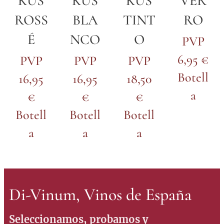
KUS
KUS
KUS
VER
ROSS
BLA
TINT
RO
É
NCO
O
PVP
6,95 €
PVP
PVP
PVP
Botell
16,95
16,95
18,50
a
€
€
€
Botell
Botell
Botell
a
a
a
Di-Vinum, Vinos de España
Seleccionamos, probamos y