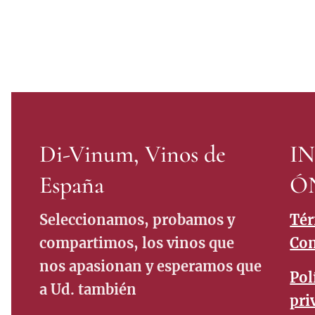
Di-Vinum, Vinos de
I
España
Ó
Seleccionamos, probamos y
Tér
compartimos, los vinos que
Con
nos apasionan y esperamos que
Pol
a Ud. también
pri