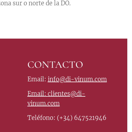
ona sur o norte de la DO.
CONTACTO
Email:
info@di-vinum.com
Email:
clientes@di-
vinum.com
Teléfono: (+34) 647521946