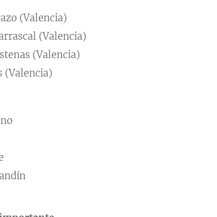
razo (Valencia)
rrascal (Valencia)
stenas (Valencia)
 (Valencia)
ano
e
landín