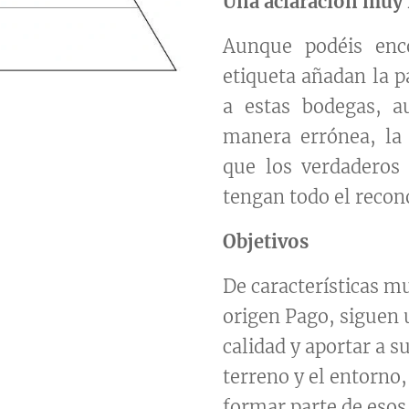
Una aclaración muy
Aunque podéis enc
etiqueta añadan la p
a estas bodegas, a
manera errónea, la 
que los verdaderos 
tengan todo el reco
Objetivos
De características m
origen Pago, siguen u
calidad y aportar a s
terreno y el entorno
formar parte de esos