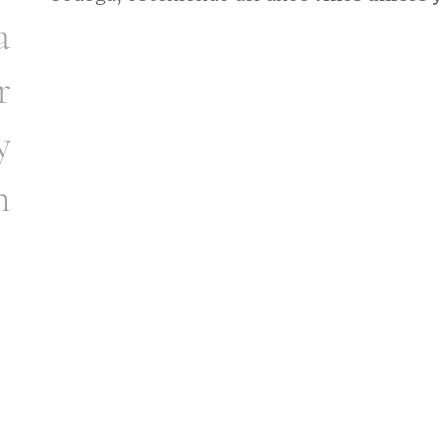
a
r
y
n