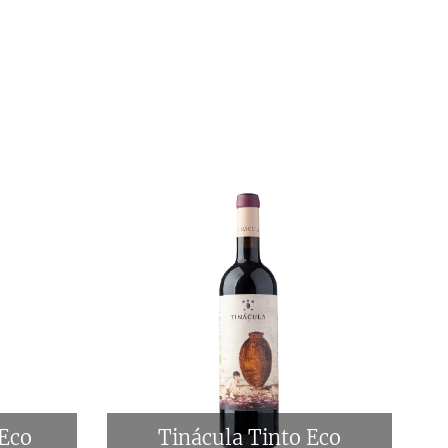
 Eco
Tinácula Tinto Eco