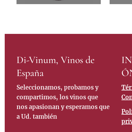
Di-Vinum, Vinos de
I
España
Ó
Seleccionamos, probamos y
Tér
compartimos, los vinos que
Con
nos apasionan y esperamos que
Pol
a Ud. también
pri