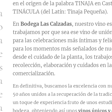
en el origen de la palabra TINAJA en Cas
a
TINÁCULA (del Latín: Tinaja Pequeña).
o
En
Bodega Las Calzadas
, nuestro vino es
trabajamos por que sea ese vino de unión
a
para las celebraciones más íntimas y feli
para los momentos más señalados de nue
e
desde el cuidado de la planta, los trabajo
s
recolección, elaboración y cuidados en l
comercialización.
a
En definitiva, buscamos la excelencia con n
e
50 años unidos a la recuperación de la tradic
un toque de experiencia fruto de unos estudio
a
bodega, obteniendo así unos
vinos únicos y 