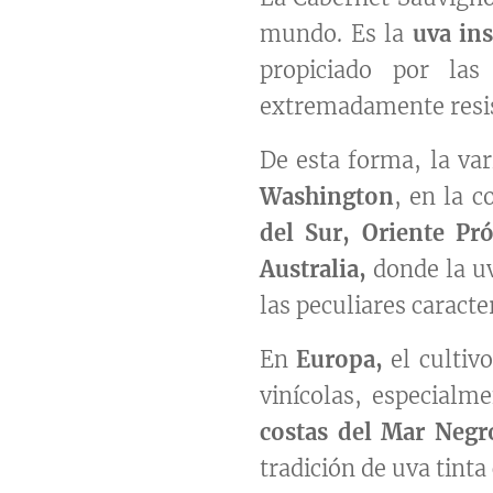
mundo. Es la
uva in
propiciado por las
extremadamente resis
De esta forma, la va
Washington
, en la c
del Sur, Oriente Pr
Australia,
donde la uv
las peculiares caracter
En
Europa,
el cultiv
vinícolas, especialm
costas del Mar Negr
tradición de uva tin