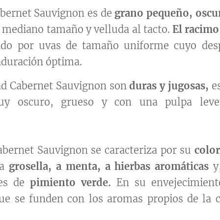
abernet Sauvignon es de
grano pequeño, oscur
e mediano tamaño y velluda al tacto.
El racimo
ado por uvas de tamaño uniforme cuyo desp
duración óptima.
dad Cabernet Sauvignon son
duras y jugosas,
es
uy oscuro, grueso y con una pulpa leve
abernet Sauvignon se caracteriza por su
color
 a
grosella, a menta, a hierbas aromáticas
y,
ces de
pimiento verde.
En su envejecimient
e se funden con los aromas propios de la c