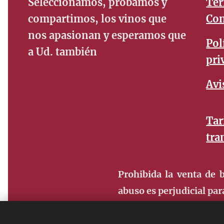
Seleccionamos, probamos y
Tér
compartimos, los vinos que
Con
nos apasionan y esperamos que
Pol
a Ud. también
pri
Avi
Tar
tra
Prohibida la venta de
abuso es perjudicial par