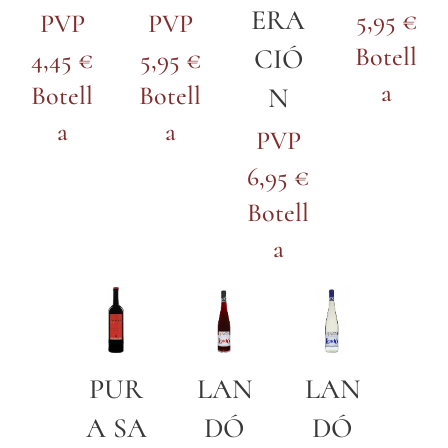
ERA
5,95 €
PVP
PVP
Botell
CIÓ
4,45 €
5,95 €
a
Botell
Botell
N
a
a
PVP
6,95 €
Botell
a
PUR
LAN
LAN
A
SA
DÓ
DÓ