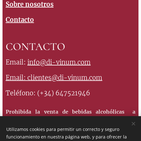
Sobre nosotros
Contacto
CONTACTO
Email:
info@di-vinum.com
Email:
clientes@di-vinum.com
Teléfono: (+34) 647521946
Prohibida la venta de bebidas alcohólicas a
menores de 18 años. Consume con moderación, el
Utilizamos cookies para permitir un correcto y seguro
abuso es perjudicial para la salud
funcionamiento en nuestra página web, y para ofrecer la